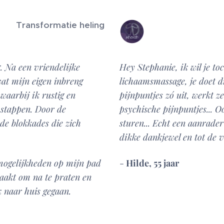
Transformatie heling
. Na een vriendelijke
Hey Stephanie, ik wil je t
wat mijn eigen inbreng
lichaamsmassage, je doet di
waarbij ik rustig en
pijnpuntjes zó uit, werkt z
 stappen. Door de
psychische pijnpuntjes... O
de blokkades die zich
sturen... Echt een aanrader 
dikke dankjewel en tot de 
 mogelijkheden op mijn pad
-
Hilde, 55 jaar
maakt om na te praten en
k naar huis gegaan
.