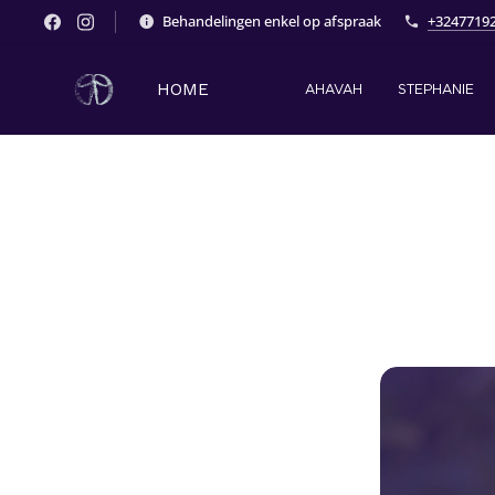
Behandelingen enkel op afspraak
+3247719
HOME
AHAVAH
STEPHANIE