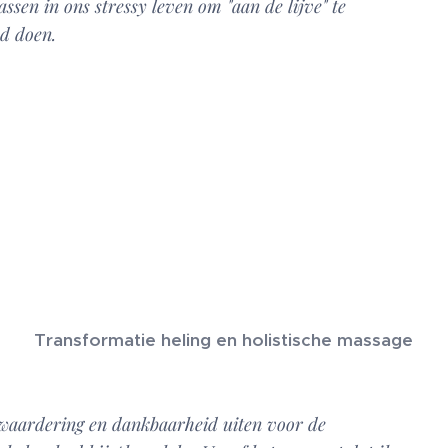
sen in ons stressy leven om "aan de lijve" te
ed doen.
Transformatie heling en holistische massage
 waardering en dankbaarheid uiten voor de