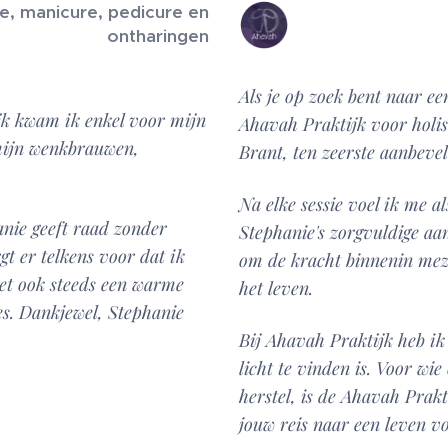
se, manicure, pedicure en
ontharingen
Als je op zoek bent naar e
ijk kwam ik enkel voor mijn
Ahavah Praktijk voor holist
mijn wenkbrauwen,
Brant, ten zeerste aanbeve
Na elke sessie voel ik me a
anie geeft raad zonder
Stephanie's zorgvuldige a
gt er telkens voor dat ik
om de kracht binnenin mez
het ook steeds een warme
het leven.
es. Dankjewel, Stephanie
Bij Ahavah Praktijk heb ik 
licht te vinden is. Voor wie
herstel, is de Ahavah Prakt
jouw reis naar een leven vol