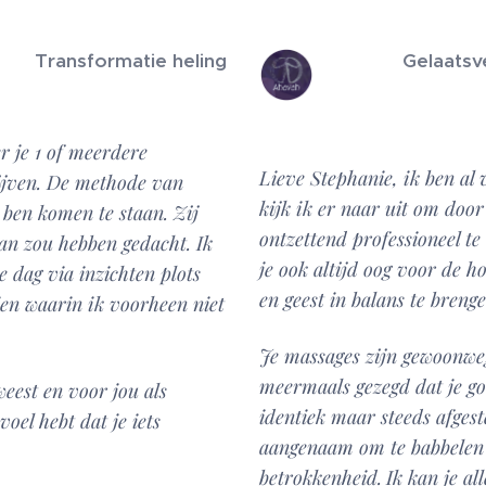
Transformatie heling
Gelaatsv
r je 1 of meerdere
Lieve Stephanie, ik ben al 
lijven. De methode van
kijk ik er naar uit om door
 ben komen te staan. Zij
ontzettend professioneel te
an zou hebben gedacht. Ik
je ook altijd oog voor de h
 dag via inzichten plots
en geest in balans te breng
en waarin ik voorheen niet
Je massages zijn gewoonweg
meermaals gezegd dat je go
weest en voor jou als
identiek maar steeds afges
voel hebt dat je iets
aangenaam om te babbelen me
betrokkenheid.
Ik kan je a