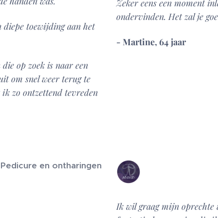
nde handen was.
Zeker eens een moment inlas
ondervinden. Het zal je go
n diepe toewijding aan het
- Martine, 64 jaar
 die op zoek is naar een
uit om snel weer terug te
 ik zo ontzettend tevreden
Pedicure en ontharingen
Ik wil graag mijn oprechte